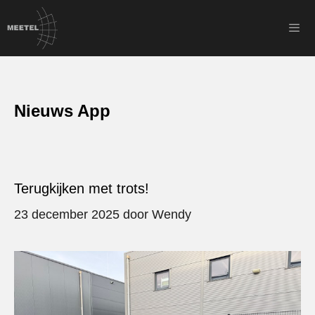
Ga
naar
de
inhoud
Men
Nieuws App
Terugkijken met trots!
23 december 2025
door
Wendy