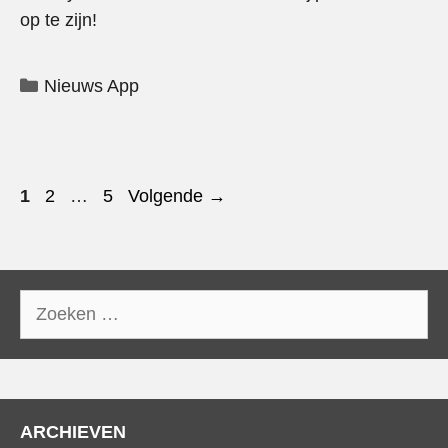
op te zijn!
Categorieën
Nieuws App
Pagina
Pagina
Pagina
1
2
…
5
Volgende
→
Zoek
naar:
ARCHIEVEN